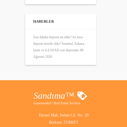
HABERLER
Son dakika deprem mi oldu? Az önce
deprem nerede oldu? İstanbul, Ankara,
İzmir ve il il AFAD son depremler 08
Ağustos 2026
Sandıma™
Gayrimenkul / Real Estate Services
Dirmil Mah, İnönü Cd. No: 29
Bodrum
TURKEY