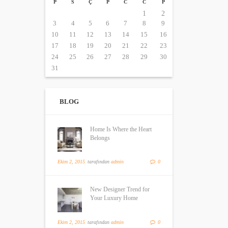
P
S
Ç
P
C
C
P
1
2
3
4
5
6
7
8
9
10
11
12
13
14
15
16
17
18
19
20
21
22
23
24
25
26
27
28
29
30
31
BLOG
Home Is Where the Heart
Belongs
Ekim 2, 2015
tarafından
admin
0
New Designer Trend for
Your Luxury Home
Ekim 2, 2015
tarafından
admin
0