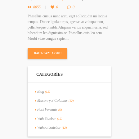
8055
0
0
Phasellus cursus nunc arcu, eget sollicitudin mi lacinia
tempus. Donec ligula turpis, egestas at volutpat non,
pellentesque ut nibh. Aliquam varius aliquam urna, sed
bibendum leo dignissim ac. Phasellus quis leo sem.
Morbi vitae congue sapien...
DAHA FAZLA OKU
CATEGORIES
Blog
(12)
Masonry 3 Columns
(12)
Post Formats
(6)
With Sidebar
(12)
Without Sidebar
(12)