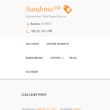
Sandıma™
Gayrimenkul / Real Estate Services
Bodrum
TURKEY
+90 532 742 1789
ANA SAYFA
ONLINE RANDEVU
HAKKIMIZDA
LISTING
BLOG
İLETIŞIM
GALLERY POST
Yayınlanan
-ebilmek 25, 2015
tarafından
admin