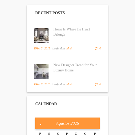
RECENT POSTS
Home Is Where the Heart
Belongs
Ekim 2, 2015
tarafından
admin
0
New Designer Trend for Your
Luxury Home
Ekim 2, 2015
tarafından
admin
0
CALENDAR
Ağustos
2026
P
S
Ç
P
C
C
P